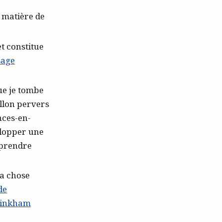
 matière de
et constitue
sage
ue je tombe
llon pervers
nces-en-
velopper une
prendre
La chose
de
Pinkham