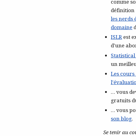
comme s
définition
les nerds 
domaine
d
ISLR
est e
d'une abo
Statistica
un meilleu
Les cours 
l'évaluati
… vous de
gratuits 
… vous po
son blog
.
Se tenir au c