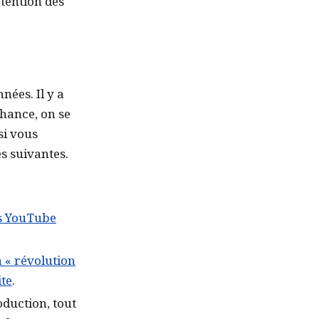
ntention des
nées. Il y a
chance, on se
si vous
s suivantes.
s YouTube
a « révolution
ite
.
oduction, tout