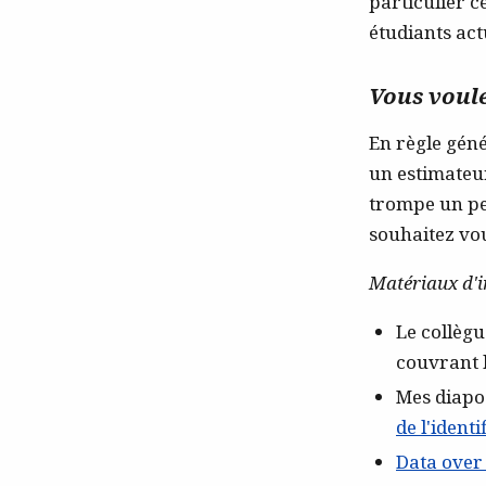
particulier c
étudiants act
Vous voul
En règle génér
un estimateur
trompe un peu
souhaitez vou
Matériaux d'i
Le collègu
couvrant l
Mes diapos
de l'identi
Data over