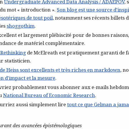
on
Undergraduate Advanced Data Analysis / ADAEPOV
, 
 du mot « introduction ».
Son blog est une source d'insp
ésotériques de tout poil
, notamment ses récents billets d
es
shoggothim
.
xcellent et largement plébiscité pour de bonnes raisons,
ndance de matériel complémentaire.
l Rethinking
de McElreath est pratiquement garanti de f
r statisticien.
de Heiss sont excellents et très riches en markdown
, n
on d'impact et la mesure
.
vriez probablement vous abonner aux e-mails hebdom
du
National Bureau of Economic Research
.
urriez aussi simplement lire
tout ce que Gelman a jama
ourant des avancées épistémologiques