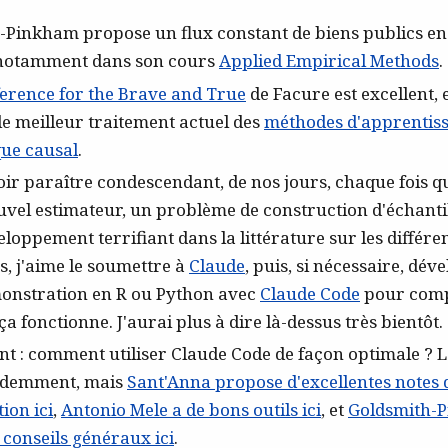
-Pinkham propose un flux constant de biens publics en
notamment dans son cours
Applied Empirical Methods
.
ference for the Brave and True
de Facure est excellent, 
le meilleur traitement actuel des
méthodes d'apprentis
ue causal
.
ir paraître condescendant, de nos jours, chaque fois q
uvel estimateur, un problème de construction d'échanti
loppement terrifiant dans la littérature sur les différe
s, j'aime le soumettre à
Claude
, puis, si nécessaire, dé
monstration en R ou Python avec
Claude Code
pour com
 fonctionne. J'aurai plus à dire là-dessus très bientôt.
nt : comment utiliser Claude Code de façon optimale ? 
idemment, mais
Sant'Anna propose d'excellentes notes 
ion ici
,
Antonio Mele a de bons outils ici
, et
Goldsmith-
conseils généraux ici
.