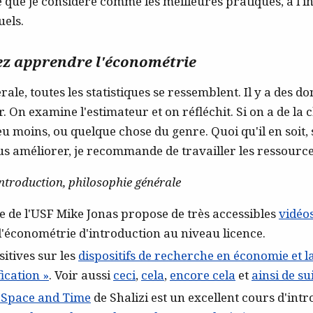
e que je considère comme les meilleures pratiques, à l'i
uels.
ez apprendre l'économétrie
ale, toutes les statistiques se ressemblent. Il y a des don
. On examine l'estimateur et on réfléchit. Si on a de la 
 moins, ou quelque chose du genre. Quoi qu'il en soit, 
s améliorer, je recommande de travailler les ressource
ntroduction, philosophie générale
e de l'USF Mike Jonas propose de très accessibles
vidéo
'économétrie d'introduction au niveau licence.
itives sur les
dispositifs de recherche en économie et l
fication »
. Voir aussi
ceci
,
cela
,
encore cela
et
ainsi de su
 Space and Time
de Shalizi est un excellent cours d'intr