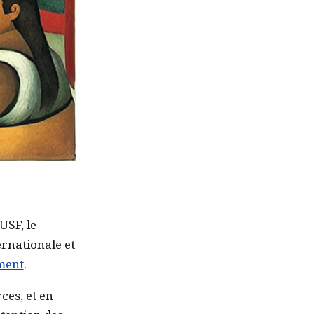
USF, le
rnationale et
ment
.
ces, et en