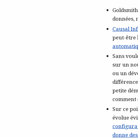
Goldsmith
données, 
Causal In
peut-être 
automatiq
Sans voulo
sur un no
ou un déve
différence
petite dé
comment ça
Sur ce poi
évolue év
configurat
donne des 