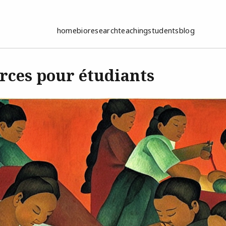
home
bio
research
teaching
students
blog
rces pour étudiants